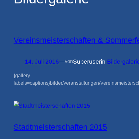
Vereinsmeisterschaften & Sommerf
14. Juli 2016
—
Superuser
in
Bildergaleri
von
{gallery
labels=captions}bilder/veranstaltungen/Vereinsmeistersch
Stadtmeisterschaften 2015