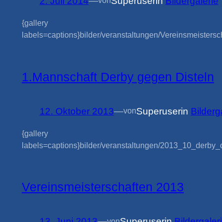
2. Juli 2014
—
Superuser
in
Bildergalerie
von
{gallery
labels=captions}bilder/veranstaltungen/Vereinsmeistersch
1.Mannschaft Derby gegen Disteln
12. Oktober 2013
—
Superuser
in
Bilderg
von
{gallery
labels=captions}bilder/veranstaltungen/2013_10_derby_di
Vereinsmeisterschaften 2013
13. Juni 2013
—
Superuser
in
Bildergaler
von