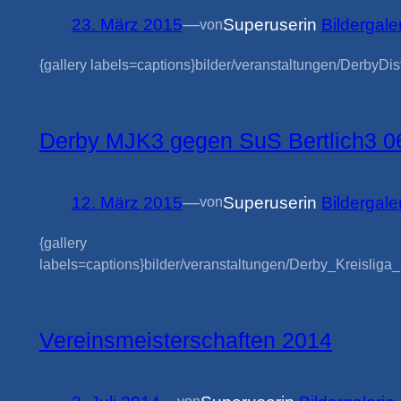
23. März 2015
—
Superuser
in
Bildergale
von
{gallery labels=captions}bilder/veranstaltungen/DerbyDis
Derby MJK3 gegen SuS Bertlich3 0
12. März 2015
—
Superuser
in
Bildergale
von
{gallery
labels=captions}bilder/veranstaltungen/Derby_Kreisliga_B
Vereinsmeisterschaften 2014