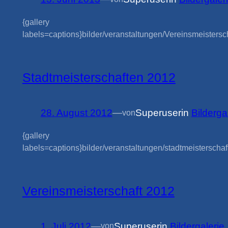
{gallery
labels=captions}bilder/veranstaltungen/Vereinsmeistersch
Stadtmeisterschaften 2012
28. August 2012
—
Superuser
in
Bilderga
von
{gallery
labels=captions}bilder/veranstaltungen/stadtmeisterschaf
Vereinsmeisterschaft 2012
1. Juli 2012
—
Superuser
in
Bildergalerie
von