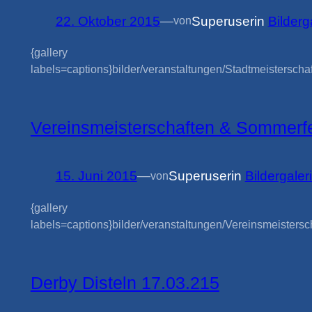
22. Oktober 2015
—
Superuser
in
Bilderg
von
{gallery
labels=captions}bilder/veranstaltungen/Stadtmeistersch
Vereinsmeisterschaften & Sommerf
15. Juni 2015
—
Superuser
in
Bildergaler
von
{gallery
labels=captions}bilder/veranstaltungen/Vereinsmeistersch
Derby Disteln 17.03.215