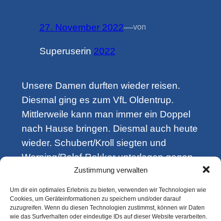
27. November 2022
—
von
Superuser
in
2022
Unsere Damen durften wieder reisen.
Diesmal ging es zum VfL Oldentrup.
Mittlerweile kann man immer ein Doppel
nach Hause bringen. Diesmal auch heute
wieder. Schubert/Kroll siegten und
Werning/Rolof-Rokker unterlagen gegen
Zustimmung verwalten
Menne/Rauschenbach. Anschließend
gingen die nächsten 3 Spiele von
Um dir ein optimales Erlebnis zu bieten, verwenden wir Technologien wie
Cookies, um Geräteinformationen zu speichern und/oder darauf
Werning, Schubert und Kroll mit jeweils
zuzugreifen. Wenn du diesen Technologien zustimmst, können wir Daten
1:3 an Oldentrup. Erst Tanja war es
wie das Surfverhalten oder eindeutige IDs auf dieser Website verarbeiten.