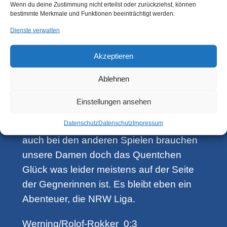
Wenn du deine Zustimmung nicht erteilst oder zurückziehst, können
vorbehalten den ersten Einzelpunkt für
bestimmte Merkmale und Funktionen beeinträchtigt werden.
den MJK zu erzielen. Danach mußten
Dienste verwalten
jedoch Julia, Anna-Lena und Tanja
neidlos die bessere Tagesform ihrer
Akzeptieren
Kontrahentinnen anerkennen. Martina
Ablehnen
konnte noch einmal den Zwischenstand
auf 3:7 verkürzen bevor Julia unglücklich
Einstellungen ansehen
mit 10:12, 12:10, 10:12 und 6:11 das
Datenschutz
Datenschutz
Impressum
Spiel beendete. 8:3 für Oldentrup. Wie
auch bei den anderen Spielen brauchen
unsere Damen doch das Quentchen
Glück was leider meistens auf der Seite
der Gegnerinnen ist. Es bleibt eben ein
Abenteuer, die NRW Liga.
Werning/Rolof-Rokker 0:3