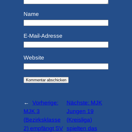
Name
E-Mail-Adresse
Website
←
Vorherige:
Nächste:
MJK
MJK 3
Jungen 19
(Bezirksklasse
(Kreisliga)
2) empfängt SV
spielten das