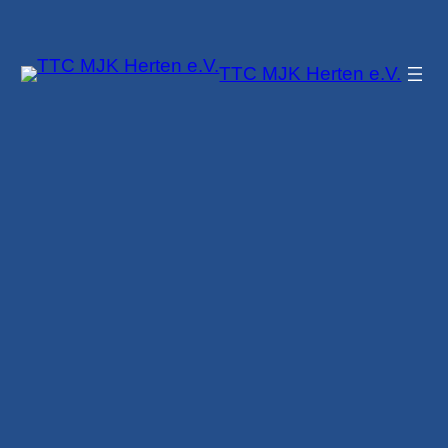
Zum
Inhalt
TTC MJK Herten e.V.
springen