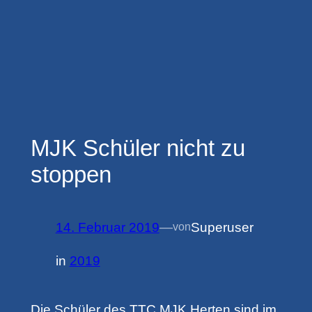
MJK Schüler nicht zu
stoppen
14. Februar 2019
—
Superuser
von
in
2019
Die Schüler des TTC MJK Herten sind im