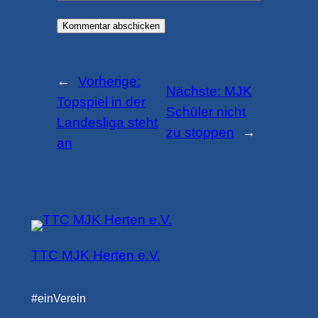
←
Vorherige:
Nächste:
MJK
Topspiel in der
Schüler nicht
Landesliga steht
zu stoppen
→
an
TTC MJK Herten e.V.
#einVerein