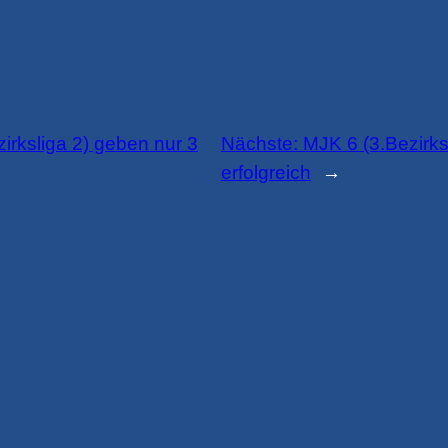
irksliga 2) geben nur 3
Nächste:
MJK 6 (3.Bezirks
erfolgreich
→