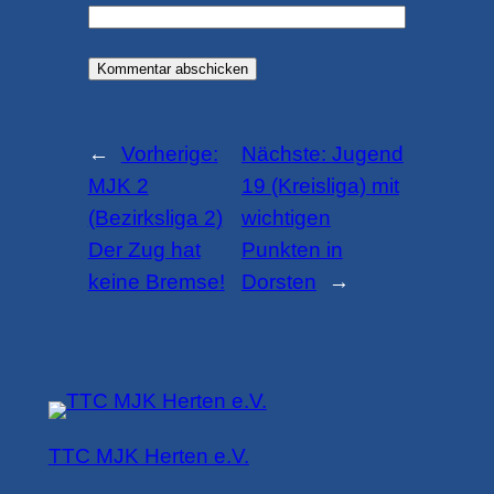
←
Vorherige:
Nächste:
Jugend
MJK 2
19 (Kreisliga) mit
(Bezirksliga 2)
wichtigen
Der Zug hat
Punkten in
keine Bremse!
Dorsten
→
TTC MJK Herten e.V.