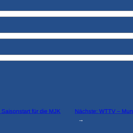
r Saisonstart für die MJK
Nächste:
WTTV – Mund
→