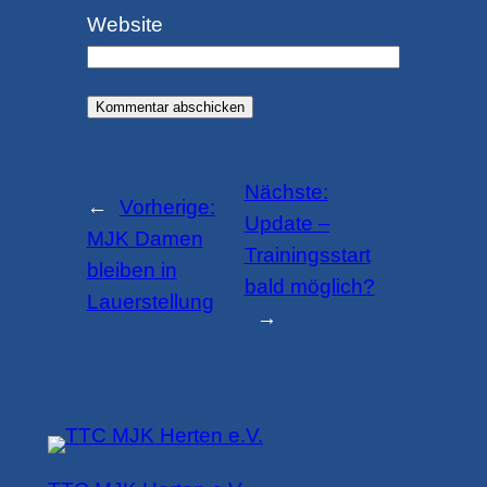
Website
Nächste:
←
Vorherige:
Update –
MJK Damen
Trainingsstart
bleiben in
bald möglich?
Lauerstellung
→