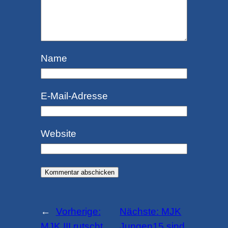
Name
E-Mail-Adresse
Website
←
Vorherige:
Nächste:
MJK
MJK III rutscht
Jungen15 sind