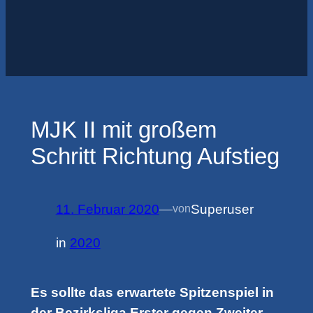
MJK II mit großem
Schritt Richtung Aufstieg
11. Februar 2020
—
Superuser
von
in
2020
Es sollte das erwartete Spitzenspiel in
der Bezirksliga Erster gegen Zweiter