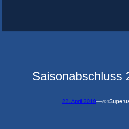
Saisonabschluss 
22. April 2019
—
Superu
von