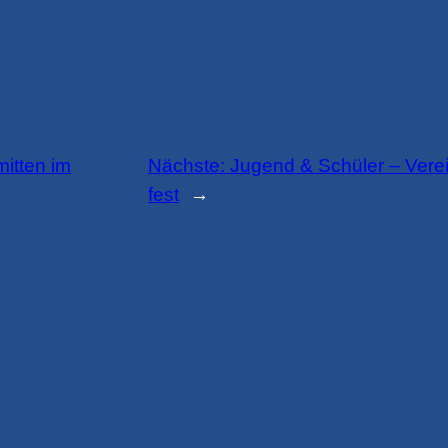
mitten im
Nächste:
Jugend & Schüler – Vere
fest
→