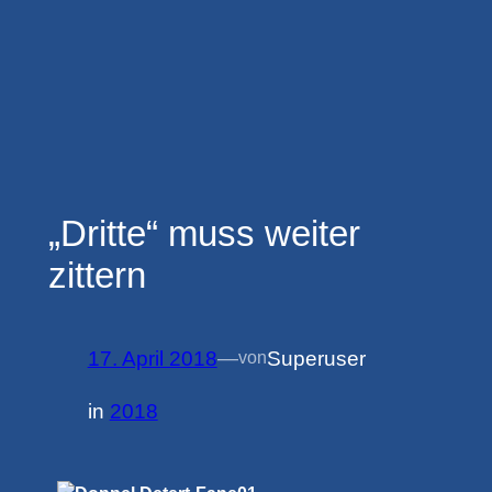
„Dritte“ muss weiter
zittern
17. April 2018
—
Superuser
von
in
2018