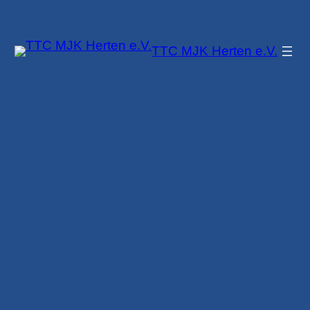
Zum
Inhalt
TTC MJK Herten e.V.
springen