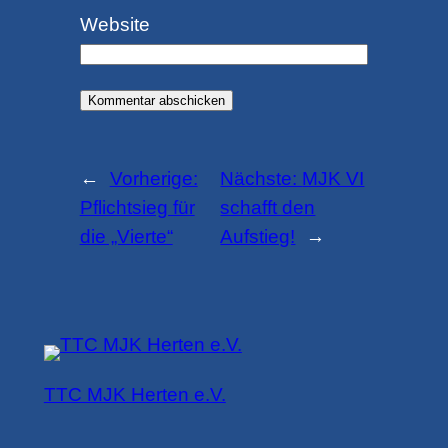
Website
←
Vorherige:
Nächste:
MJK VI
Pflichtsieg für
schafft den
die „Vierte“
Aufstieg!
→
TTC MJK Herten e.V.