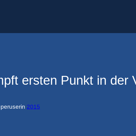
ft ersten Punkt in der 
peruser
in
2015