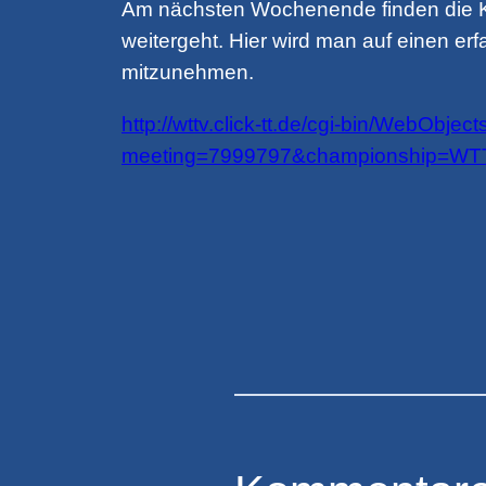
Am nächsten Wochenende finden die Kr
weitergeht. Hier wird man auf einen er
mitzunehmen.
http://wttv.click-tt.de/cgi-bin/WebOb
meeting=7999797&championship=W