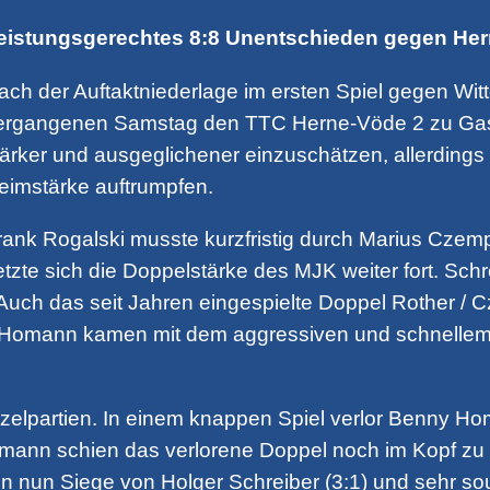
eistungsgerechtes 8:8 Unentschieden gegen He
ach der Auftaktniederlage im ersten Spiel gegen Wit
ergangenen Samstag den TTC Herne-Vöde 2 zu Gast.
tärker und ausgeglichener einzuschätzen, allerdings 
eimstärke auftrumpfen.
rank Rogalski musste kurzfristig durch Marius Czemp
etzte sich die Doppelstärke des MJK weiter fort. Sch
 Auch das seit Jahren eingespielte Doppel Rother / C
n Homann kamen mit dem aggressiven und schnellem 
Einzelpartien. In einem knappen Spiel verlor Benny
Homann schien das verlorene Doppel noch im Kopf zu
en nun Siege von Holger Schreiber (3:1) und sehr sou