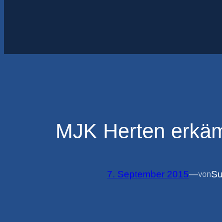
MJK Herten erkämp
7. September 2015
—
Su
von