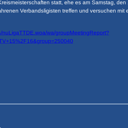
eismeisterschaften statt, ehe es am Samstag, den
fahrenen Verbandsligisten treffen und versuchen mit
jects/nuLigaTTDE.woa/wa/groupMeetingReport?
TTV+15%2F16&group=250040