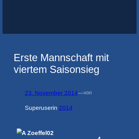
Erste Mannschaft mit
viertem Saisonsieg
23. November 2014
—
von
Superuser
in
2014
4.