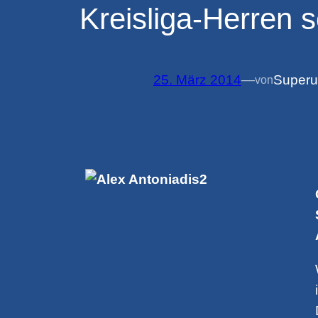
Kreisliga-Herren 
25. März 2014
—
Superu
von