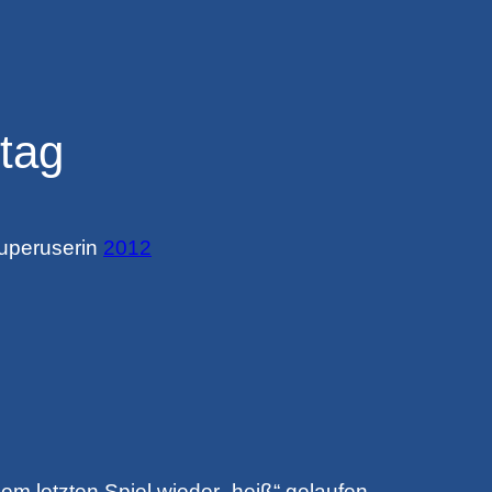
tag
uperuser
in
2012
em letzten Spiel wieder „heiß“ gelaufen