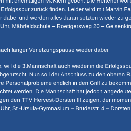
en mit ehemaligen MJKlern geben. Die Hertener wol
 Erfolgsspur zurück finden. Leider wird mit Marvin F
er dabei und werden alles daran setzten wieder zu g
0 Uhr, Mährfeldschule – Roettgersweg 20 – Gelsenki
 nach langer Verletzungspause wieder dabei
 will die 3.Mannschaft auch wieder in die Erfolgsspu
 abgerutscht. Nun soll der Anschluss zu den oberen 
 Personalprobleme endlich in den Griff zu bekomme
zichtet werden. Die Mannschaft hat jedoch angedeut
gen den TTV Hervest-Dorsten III zeigen, der momenta
 Uhr, St.-Ursula-Gymnasium – Brüderstr. 4 – Dorsten