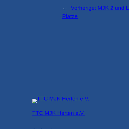
←
Vorherige:
MJK 2 und L
Plätze
TTC MJK Herten e.V.