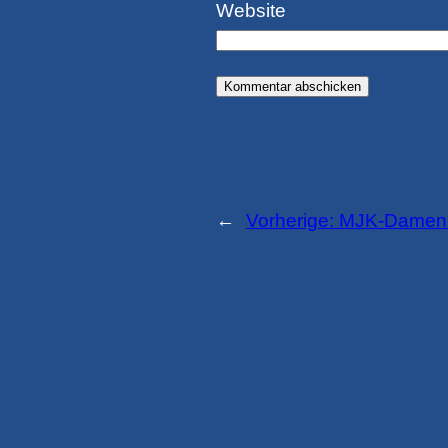
Website
←
Vorherige:
MJK-Damen rü